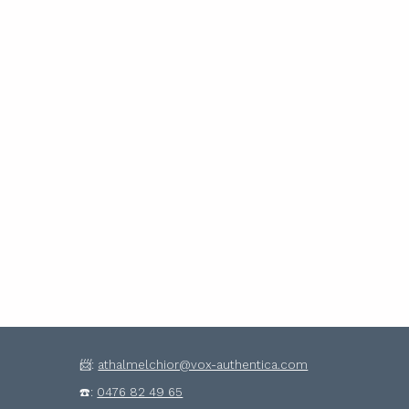
📨:
athalmelchior@vox-authentica.com
☎️:
0476 82 49 65